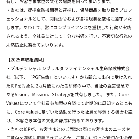
有し、お客さま本位の文化の醸成を図ってまいります。
・当社は、提携金融機関等と連携し、保険商品を取り扱うプロフ
ェッショナルとして、関係法令および各種規則を厳格に遵守いた
します。あわせて、常にコンプライアンスを重視した行動が実践
されるよう、全社員に対して十分な指導を行い、不適切な行為の
未然防止に努めてまいります。
【2025年取組結果】
・プルデンシャル ジブラルタ ファイナンシャル生命保険株式会
社（以下、「PGF生命」といいます）から新たに出向で受け入れ
たICPを対象に 2カ月間にわたる研修の中で、当社の経営理念で
あるVision、Mission、Strategyを共有しました。 また、Core
Valuesについて全社員参加型の会議にて定期的に周知するととも
に、Core Valueに基づいた活動を行った社員を称賛する機会を設
け、 お客さま本位の文化の醸成に努めております。
・当社のICPが、お客さまとのご面談の際にお客さまのニーズや
ご意向を適切に把握できているか、ご意向に沿った適切な生命保