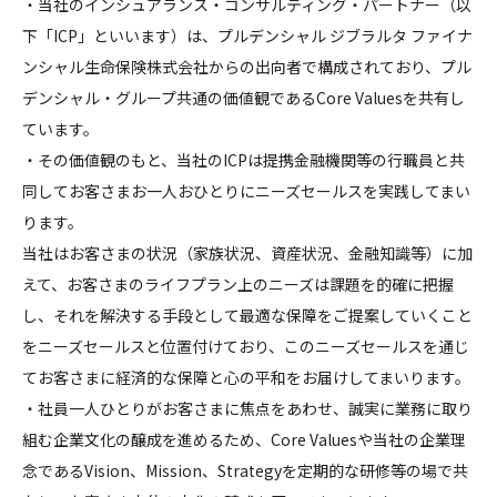
・当社のインシュアランス・コンサルティング・パートナー（以
下「ICP」といいます）は、プルデンシャル ジブラルタ ファイナ
ンシャル生命保険株式会社からの出向者で構成されており、プル
デンシャル・グループ共通の価値観であるCore Valuesを共有し
ています。
・その価値観のもと、当社のICPは提携金融機関等の行職員と共
同してお客さまお一人おひとりにニーズセールスを実践してまい
ります。
当社はお客さまの状況（家族状況、資産状況、金融知識等）に加
えて、お客さまのライフプラン上のニーズは課題を的確に把握
し、それを解決する手段として最適な保障をご提案していくこと
をニーズセールスと位置付けており、このニーズセールスを通じ
てお客さまに経済的な保障と心の平和をお届けしてまいります。
・社員一人ひとりがお客さまに焦点をあわせ、誠実に業務に取り
組む企業文化の醸成を進めるため、Core Valuesや当社の企業理
念であるVision、Mission、Strategyを定期的な研修等の場で共